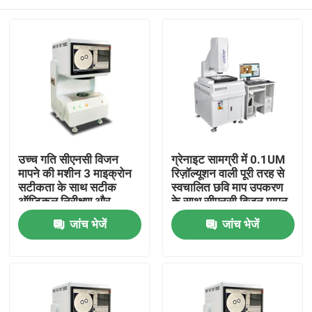
उच्च गति सीएनसी विजन
ग्रेनाइट सामग्री में 0.1UM
मापने की मशीन 3 माइक्रोन
रिज़ॉल्यूशन वाली पूरी तरह से
सटीकता के साथ सटीक
स्वचालित छवि माप उपकरण
ऑप्टिकल निरीक्षण और
के साथ सीएनसी विजन मापन
स्वचालित नियंत्रण के लिए
मशीन
घर
जांच भेजें
जांच भेजें
उत्पाद
वीडियो