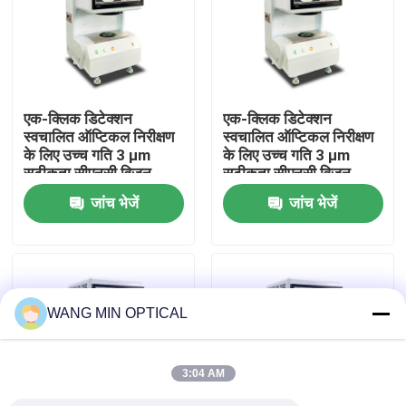
हमारे बारे में
कारखाना भ्रमण
एक-क्लिक डिटेक्शन
एक-क्लिक डिटेक्शन
स्वचालित ऑप्टिकल निरीक्षण
स्वचालित ऑप्टिकल निरीक्षण
के लिए उच्च गति 3 μm
के लिए उच्च गति 3 μm
गुणवत्ता नियंत्रण
सटीकता सीएनसी विजन
सटीकता सीएनसी विजन
मापने की मशीन
मापने की मशीन
जांच भेजें
जांच भेजें
हमसे संपर्क करें
समाचार
WANG MIN OPTICAL
मामलों
3:04 AM
सीएनसी दृष्टि मापने की मशीन