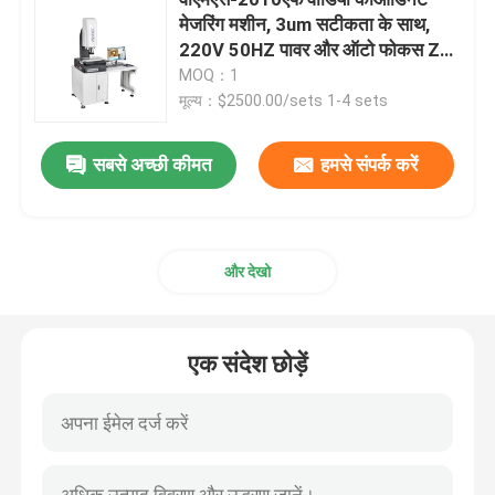
मेजरिंग मशीन, 3um सटीकता के साथ,
220V 50HZ पावर और ऑटो फोकस Z-
2डी समन्वय मापने की मशीन
अक्ष
MOQ：1
मूल्य：$2500.00/sets 1-4 sets
ऑप्टिकल समन्वय मापने की मशीन
सबसे अच्छी कीमत
हमसे संपर्क करें
समोच्च मापने की मशीन
वीडियो मापने की मशीनें
और देखो
गैन्ट्री समन्वय मापने की मशीन
एक संदेश छोड़ें
ओएमएम ऑप्टिकल मापन मशीन
सीएमएम मापने की मशीन