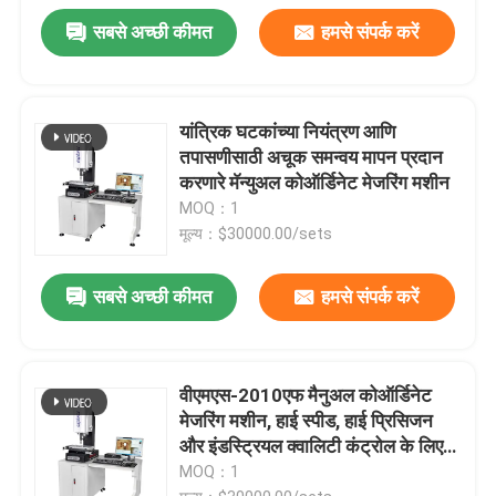
सबसे अच्छी कीमत
हमसे संपर्क करें
यांत्रिक घटकांच्या नियंत्रण आणि
तपासणीसाठी अचूक समन्वय मापन प्रदान
करणारे मॅन्युअल कोऑर्डिनेट मेजरिंग मशीन
MOQ：1
मूल्य：$30000.00/sets
सबसे अच्छी कीमत
हमसे संपर्क करें
वीएमएस-2010एफ मैनुअल कोऑर्डिनेट
मेजरिंग मशीन, हाई स्पीड, हाई प्रिसिजन
और इंडस्ट्रियल क्वालिटी कंट्रोल के लिए
3डी इंस्पेक्शन सॉफ्टवेयर के साथ
MOQ：1