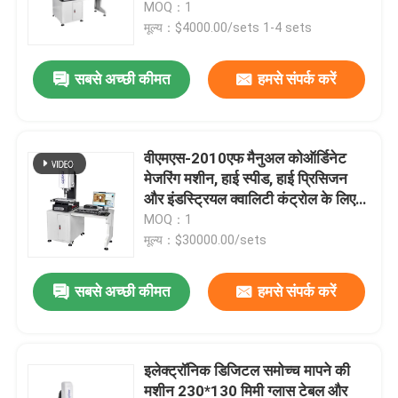
MOQ：1
मूल्य：$4000.00/sets 1-4 sets
सबसे अच्छी कीमत
हमसे संपर्क करें
वीएमएस-2010एफ मैनुअल कोऑर्डिनेट
मेजरिंग मशीन, हाई स्पीड, हाई प्रिसिजन
और इंडस्ट्रियल क्वालिटी कंट्रोल के लिए
3डी इंस्पेक्शन सॉफ्टवेयर के साथ
MOQ：1
मूल्य：$30000.00/sets
घर
सबसे अच्छी कीमत
हमसे संपर्क करें
उत्पाद
इलेक्ट्रॉनिक डिजिटल समोच्च मापने की
मशीन 230*130 मिमी ग्लास टेबल और
वीडियो