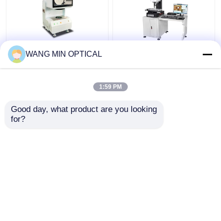
औद्योगिक पता लगाने के लिए
अनुकूलित सहायता के लिए
WANG MIN OPTICAL
±4um सटीकता के साथ
3um सटीकता और हाथ
220V इलेक्ट्रॉनिक वीडियो
नियंत्रण गति के साथ डिजिटल
मापने की मशीन
वीडियो मापने की मशीन
1:59 PM
सबसे अच्छी कीमत
सबसे अच्छी कीमत
Good day, what product are you looking 
for?
हमसे संपर्क करें
हमसे संपर्क करें
और देखो
होम
हमारे बारे में
हमसे संपर्क करें
Desktop Site
साइटमैप
गोपनीयता नीति