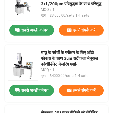
3+L/200μm परिशुद्धता के साथ परिशुद्धता
भागों के लिए - RoHS ISO9001
MOQ：1
हमारे बारे में
प्रमाणित
मूल्य：$3,000.00/sets 1-1 sets
सबसे अच्छी कीमत
हमसे संपर्क करें
कारखाना भ्रमण
गुणवत्ता नियंत्रण
धातु के सांचों के परीक्षण के लिए ऑटो
फोकस के साथ 3um सटीकता मैनुअल
हमसे संपर्क करें
कोऑर्डिनेट मेजरिंग मशीन
MOQ：1
मूल्य：$4000.00/sets 1-4 sets
समाचार
सबसे अच्छी कीमत
हमसे संपर्क करें
मामलों
सीएनसी दृष्टि मापने की मशीन
वीएमएस-2010एफ वीडियो कोऑर्डिनेट