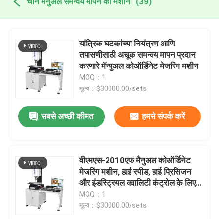
चीन मैनुअल समन्वय मापने की मशीन
(39)
यांत्रिक घटकांच्या नियंत्रण आणि
तपासणीसाठी अचूक समन्वय मापन प्रदान
करणारे मॅन्युअल कोऑर्डिनेट मेजरिंग मशीन
MOQ：1
मूल्य：$30000.00/sets
सबसे अच्छी कीमत
हमसे संपर्क करें
वीएमएस-2010एफ मैनुअल कोऑर्डिनेट
मेजरिंग मशीन, हाई स्पीड, हाई प्रिसिजन
और इंडस्ट्रियल क्वालिटी कंट्रोल के लिए
3डी इंस्पेक्शन सॉफ्टवेयर के साथ
MOQ：1
मूल्य：$30000.00/sets