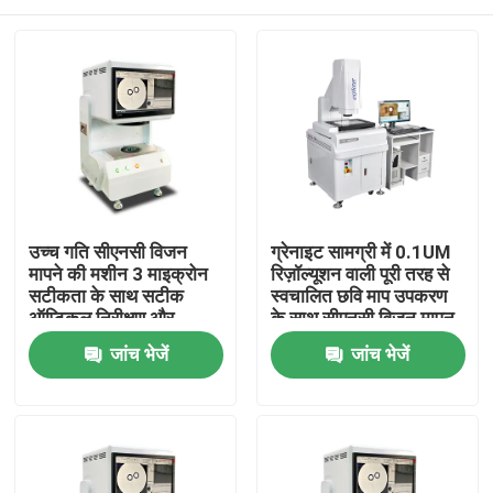
उच्च गति सीएनसी विजन
ग्रेनाइट सामग्री में 0.1UM
मापने की मशीन 3 माइक्रोन
रिज़ॉल्यूशन वाली पूरी तरह से
सटीकता के साथ सटीक
स्वचालित छवि माप उपकरण
ऑप्टिकल निरीक्षण और
के साथ सीएनसी विजन मापन
स्वचालित नियंत्रण के लिए
मशीन
घर
जांच भेजें
जांच भेजें
उत्पाद
वीडियो