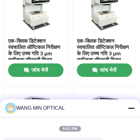
हमारे बारे में
कारखाना भ्रमण
एक-क्लिक डिटेक्शन
एक-क्लिक डिटेक्शन
स्वचालित ऑप्टिकल निरीक्षण
स्वचालित ऑप्टिकल निरीक्षण
के लिए उच्च गति 3 μm
के लिए उच्च गति 3 μm
गुणवत्ता नियंत्रण
सटीकता सीएनसी विजन
सटीकता सीएनसी विजन
मापने की मशीन
मापने की मशीन
जांच भेजें
जांच भेजें
हमसे संपर्क करें
समाचार
WANG MIN OPTICAL
मामलों
9:41 PM
सीएनसी दृष्टि मापने की मशीन