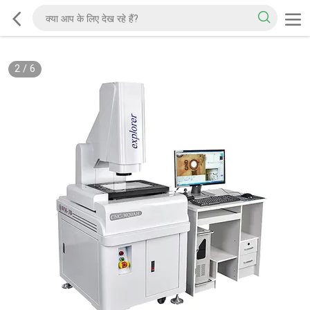
2
/
6