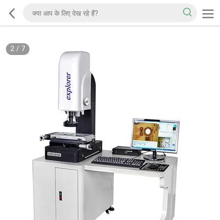
2
/
7