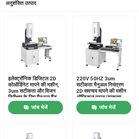
अनुशंसित उत्पाद
इलेक्ट्रॉनिक डिजिटल 2D
220V 50HZ 3um
कोऑर्डिनेट मापने की मशीन,
सटीकता मैनुअल नियंत्रण
3um सटीकता और विजन
2D समन्वय मापने की मशीन
निरीक्षण के लिए मैनुअल हैंड
ऑप्टिकल मापन उपकरण
घर
कंट्रोल, 220V 50HZ
जांच भेजें
जांच भेजें
उत्पाद
वीडियो