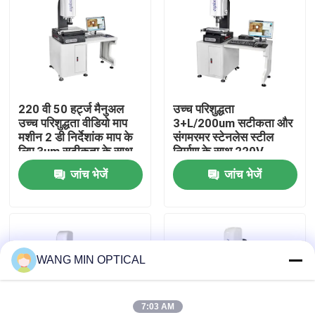
हमारे बारे में
कारखाना भ्रमण
220 वी 50 हर्ट्ज मैनुअल
उच्च परिशुद्धता
उच्च परिशुद्धता वीडियो माप
3+L/200um सटीकता और
गुणवत्ता नियंत्रण
मशीन 2 डी निर्देशांक माप के
संगमरमर स्टेनलेस स्टील
लिए 3um सटीकता के साथ
निर्माण के साथ 220V
इलेक्ट्रॉनिक 2D निर्देशांक
हमसे संपर्क करें
जांच भेजें
जांच भेजें
मापने की मशीन
समाचार
WANG MIN OPTICAL
मामलों
सीएनसी दृष्टि मापने की मशीन
7:03 AM