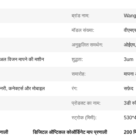
ब्रांड नाम:
Wang
मॉडल संख्या:
वीएमए
अनुकूलित समर्थन:
ओईएम,
मैनुअल विजन मापने की मशीन
शुद्धता:
3um
समारोह:
मापना
शीनरी, कनेक्टर्स और मोबाइल
रंग:
सफ़ेद
प्रोडक्ट का नाम:
3डी स्
स्ट्रोक (मिमी):
530*
रणाली
डिजिटल ऑप्टिकल कोऑर्डिनेट माप प्रणाली
200 मि