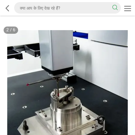
2
/
6