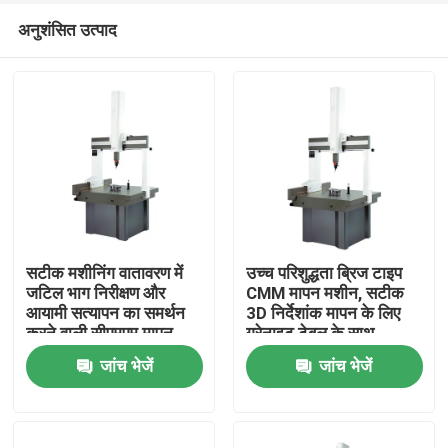
अनुशंसित उत्पाद
सटीक मशीनिंग वातावरण में
उच्च परिशुद्धता ब्रिज टाइप
जटिल भाग निरीक्षण और
CMM मापन मशीन, सटीक
आयामी सत्यापन का समर्थन
3D निर्देशांक मापन के लिए
घर
करने वाली सीएमएम मापन
ग्रेनाइट टेबल के साथ
मशीन
जांच भेजें
जांच भेजें
उत्पाद
वीडियो