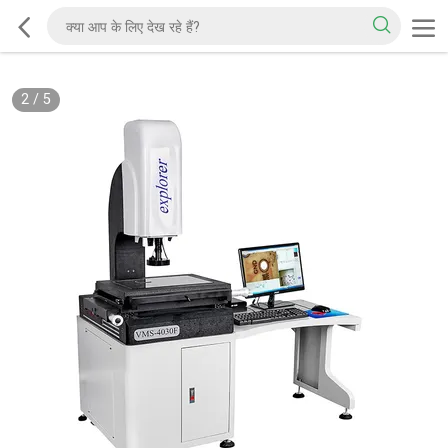
2
/
5