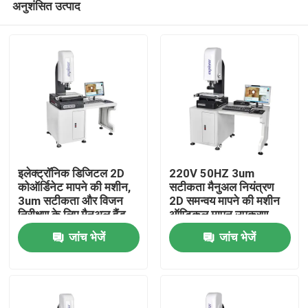
अनुशंसित उत्पाद
इलेक्ट्रॉनिक डिजिटल 2D
220V 50HZ 3um
कोऑर्डिनेट मापने की मशीन,
सटीकता मैनुअल नियंत्रण
3um सटीकता और विजन
2D समन्वय मापने की मशीन
निरीक्षण के लिए मैनुअल हैंड
ऑप्टिकल मापन उपकरण
घर
कंट्रोल, 220V 50HZ
जांच भेजें
जांच भेजें
उत्पाद
वीडियो