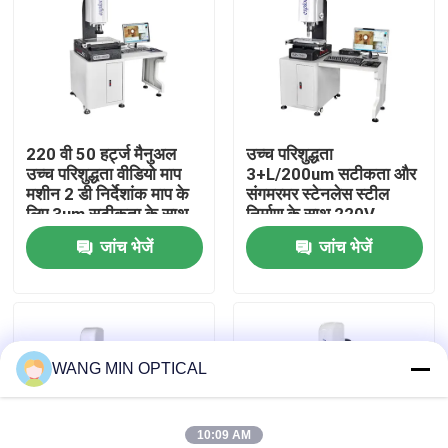
हमारे बारे में
कारखाना भ्रमण
220 वी 50 हर्ट्ज मैनुअल
उच्च परिशुद्धता
उच्च परिशुद्धता वीडियो माप
3+L/200um सटीकता और
गुणवत्ता नियंत्रण
मशीन 2 डी निर्देशांक माप के
संगमरमर स्टेनलेस स्टील
लिए 3um सटीकता के साथ
निर्माण के साथ 220V
इलेक्ट्रॉनिक 2D निर्देशांक
जांच भेजें
जांच भेजें
हमसे संपर्क करें
मापने की मशीन
समाचार
WANG MIN OPTICAL
मामलों
सीएनसी दृष्टि मापने की मशीन
10:09 AM