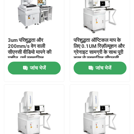
हमारे बारे में
कारखाना भ्रमण
3um परिशुद्धता और
परिशुद्धता ऑप्टिकल माप के
200mm/s वेग वाली
लिए 0.1UM रिज़ॉल्यूशन और
सीएनसी वीडियो मापने की
ग्रेनाइट सामग्री के साथ पूरी
गुणवत्ता नियंत्रण
मशीन, पूर्ण स्वचालित
तरह से स्वचालित सीएनसी
ऑप्टिकल विजन माप के लिए
विजन मापने की मशीन
जांच भेजें
जांच भेजें
हमसे संपर्क करें
समाचार
मामलों
सीएनसी दृष्टि मापने की मशीन