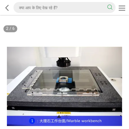
2
/
6