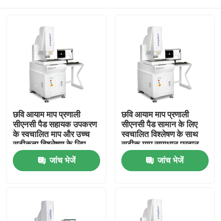
छवि आयाम माप प्रणाली
छवि आयाम माप प्रणाली
सीएनसी पैड सहायक उपकरण
सीएनसी पैड सामान के लिए
के स्वचालित माप और उच्च
स्वचालित विश्लेषण के साथ
सटीकता विश्लेषण के लिए
सटीक माप समाधान प्रदान
डिज़ाइन की गई है
करना
घर
जांच भेजें
जांच भेजें
उत्पाद
वीडियो